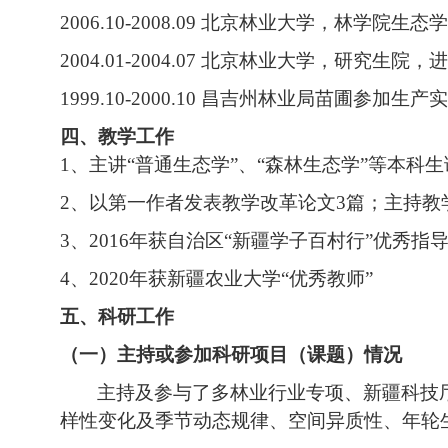
2006.10-2008.09
北京林业大学，林学院生态学
2004.01-2004.07
北京林业大学，研究生院，进
1999.10-2000.10
昌吉州林业局苗圃参加生产实
四、教学工作
1
、主讲
“
普通生态学
”
、
“
森林生态学
”
等本科生
2
、以第一作者发表教学改革论文
3
篇；主持教
3
、
2016
年获自治区
“
新疆学子百村行
”
优秀指
4
、
2020
年获新疆农业大学
“
优秀教师
”
五、
科研工作
（一）主持或参加科研项目（课题）情况
主持及参与了多林业行业专项、新疆科技
样性变化及季节动态规律、空间异质性、年轮