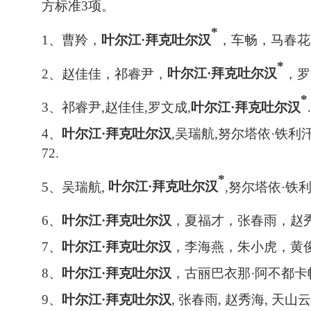
方标准
3
项。
*
1
、曹羚，
叶尔江
·
拜克吐尔汉
，车畅，马春花
*
2
、赵佳佳，祁睿尹，
叶尔江
·
拜克吐尔汉
，罗
*
3
、祁睿尹
,
赵佳佳
,
罗文成
,
叶尔江
·
拜克吐尔汉
.
4
、
叶尔江
·
拜克吐尔汉
,
吴瑞航
,
努尔塔依
·
铁利
72.
*
5
、吴瑞航
,
叶尔江
·
拜克吐尔汉
,
努尔塔依
·
铁
6
、
叶尔江
·
拜克吐尔汉
，夏福才，张春雨，赵
7
、
叶尔江
·
拜克吐尔汉
，李海燕，朱小虎，黄
8
、
叶尔江
·
拜克吐尔汉
，古丽巴衣那
·
阿不都卡
9
、
叶尔江
·
拜克吐尔汉
,
张春雨
,
赵秀海
,
天山云