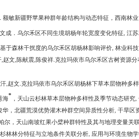
.
额敏新疆野苹果种群年龄结构与动态特征，西南林业
文成．乌尔禾区不同生境胡杨年轮宽度变化特征
,
江苏
基于森林干扰度的乌尔禾区胡杨林影响评价
,
林业科技
汗
,
赵文
,
陈献震
,
陈俊祥
.
克拉玛依市乌尔禾区古树资源分
利汗
,
赵文
.
克拉玛依市乌尔禾区胡杨林下草本层物种多样
*
秀海
，天山云杉林草本层物种多样性及季节动态研究
,
俊华，北疆荒漠优势灌木种群空间异质性分析
,
干旱区
帕尔，天山南坡红果小檗种群特性及其与地理变量关
杉林林分特征与立地条件关联分析
,
应用与环境生物学