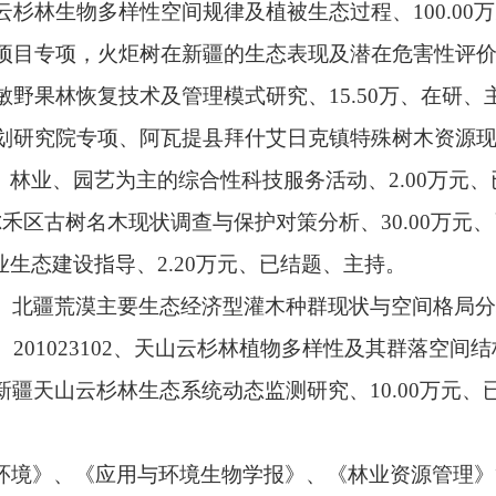
云杉林生物多样性空间规律及植被生态过程、
100.00
万
项目专项，火炬树在新疆的生态表现及潜在危害性评
敏野果林恢复技术及管理模式研究、
15.50
万、在研、
划研究院专项、阿瓦提县拜什艾日克镇特殊树木资源
、林业、园艺为主的综合性科技服务活动、
2.00
万元、
尔禾区古树名木现状调查与保护对策分析、
30.00
万元、
业生态建设指导、
2.20
万元、已结题、主持。
、北疆荒漠主要生态经济型灌木种群现状与空间格局分
、
201023102
、天山云杉林植物多样性及其群落空间结
新疆天山云杉林生态系统动态监测研究、
10.00
万元、
环境》、《应用与环境生物学报》、《林业资源管理》