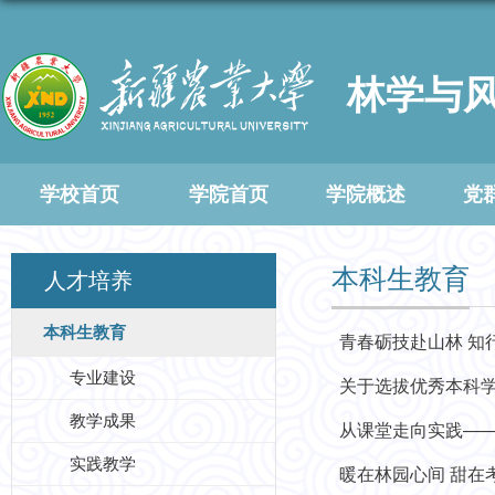
林学与
学校首页
学院首页
学院概述
党
本科生教育
人才培养
本科生教育
青春砺技赴山林 知
专业建设
关于选拔优秀本科
教学成果
从课堂走向实践—
实践教学
暖在林园心间 甜在